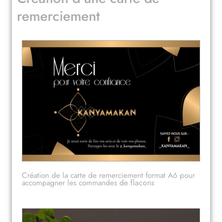
remerciement
Création de la carte de remerciement format A6 pour
accompagner les commandes
de flacons